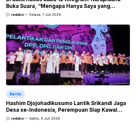
Buka Suara, “Mengapa Hanya Saya yang
Dipecat dan Dipidana?
redaksi
Selasa, 7 Juli 2026
Berita
Hashim Djojohadikusumo Lantik Srikandi Jaga
Desa se-Indonesia, Perempuan Siap Kawal
Program Strategis Prabowo
redaksi
Sabtu, 4 Juli 2026