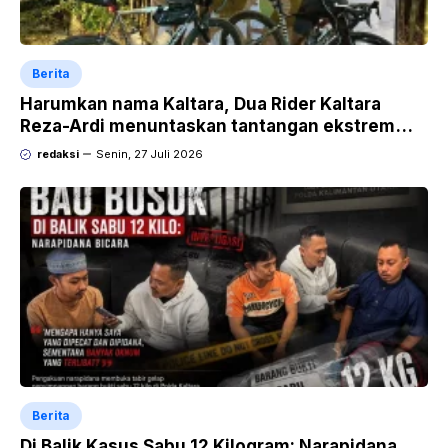
Berita
Harumkan nama Kaltara, Dua Rider Kaltara
Reza-Ardi menuntaskan tantangan ekstrem
Audax Malang 300 KM
redaksi
Senin, 27 Juli 2026
Berita
Di Balik Kasus Sabu 12 Kilogram: Narapidana