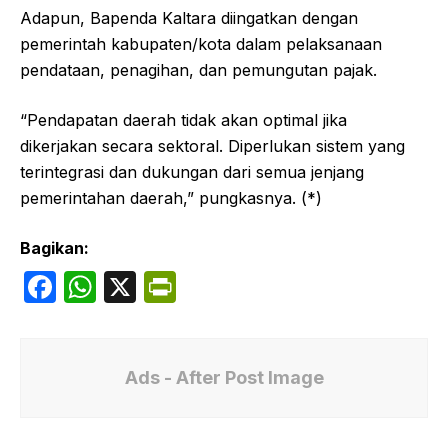
Adapun, Bapenda Kaltara diingatkan dengan
pemerintah kabupaten/kota dalam pelaksanaan
pendataan, penagihan, dan pemungutan pajak.
“Pendapatan daerah tidak akan optimal jika
dikerjakan secara sektoral. Diperlukan sistem yang
terintegrasi dan dukungan dari semua jenjang
pemerintahan daerah,” pungkasnya. (*)
Bagikan:
F
W
X
P
a
h
ri
c
at
nt
e
s
Fr
Ads - After Post Image
b
A
ie
o
p
n