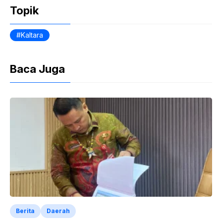
Topik
o
p
dl
k
y
Kaltara
Baca Juga
Berita
Daerah