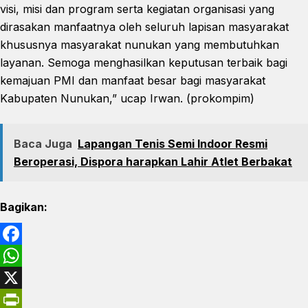
visi, misi dan program serta kegiatan organisasi yang
dirasakan manfaatnya oleh seluruh lapisan masyarakat
khususnya masyarakat nunukan yang membutuhkan
layanan. Semoga menghasilkan keputusan terbaik bagi
kemajuan PMI dan manfaat besar bagi masyarakat
Kabupaten Nunukan,” ucap Irwan. (prokompim)
Baca Juga
Lapangan Tenis Semi Indoor Resmi
Beroperasi, Dispora harapkan Lahir Atlet Berbakat
Bagikan:
F
a
W
c
h
X