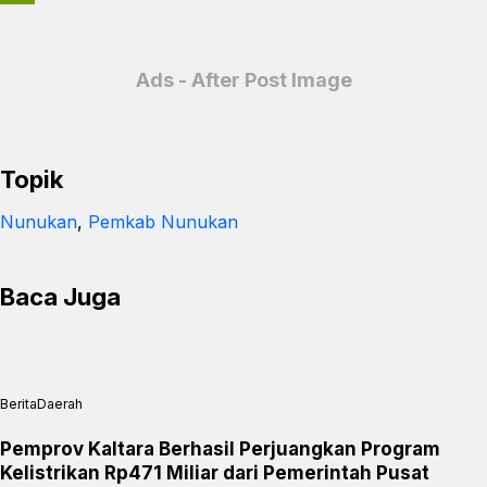
e
a
P
b
t
r
Ads - After Post Image
o
s
i
o
A
n
k
p
t
Topik
p
F
Nunukan
, 
Pemkab Nunukan
r
i
Baca Juga
e
n
d
l
Berita
Daerah
y
Pemprov Kaltara Berhasil Perjuangkan Program
Kelistrikan Rp471 Miliar dari Pemerintah Pusat