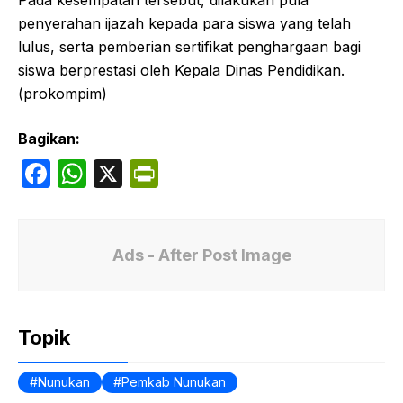
penyerahan ijazah kepada para siswa yang telah
lulus, serta pemberian sertifikat penghargaan bagi
siswa berprestasi oleh Kepala Dinas Pendidikan.
(prokompim)
Bagikan:
F
W
X
P
a
h
ri
c
at
nt
e
s
Fr
Ads - After Post Image
b
A
ie
o
p
n
Topik
o
p
dl
k
y
Nunukan
Pemkab Nunukan