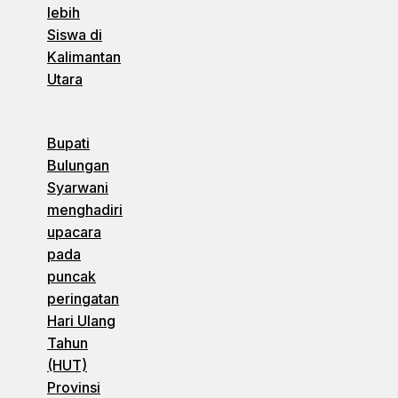
lebih
Siswa di
Kalimantan
Utara
Bupati
Bulungan
Syarwani
menghadiri
upacara
pada
puncak
peringatan
Hari Ulang
Tahun
(HUT)
Provinsi