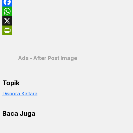
Facebook
WhatsApp
X
PrintFriendly
Ads - After Post Image
Topik
Dispora Kaltara
Baca Juga