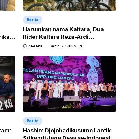
Berita
Harumkan nama Kaltara, Dua
rikan
Rider Kaltara Reza-Ardi
h
menuntaskan tantangan ekstrem
redaksi
Senin, 27 Juli 2026
Audax Malang 300 KM
Berita
gram:
Hashim Djojohadikusumo Lantik
Srikandi Jaga Desa se-Indonesia,