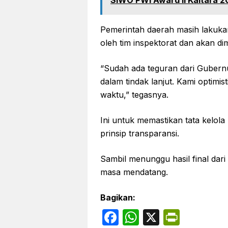
Pemerintah daerah masih lakukan 
oleh tim inspektorat dan akan di
“Sudah ada teguran dari Guber
dalam tindak lanjut. Kami optimis
waktu,” tegasnya.
Ini untuk memastikan tata kelol
prinsip transparansi.
Sambil menunggu hasil final dar
masa mendatang.
Bagikan:
F
W
X
P