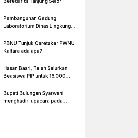
Beredar di Tanjung Selor
Pembangunan Gedung
Laboratorium Dinas Lingkungan
Hidup Kaltara Diduga Tidak
sesuai RAB
PBNU Tunjuk Caretaker PWNU
Kaltara ada apa?
Hasan Basri, Telah Salurkan
Beasiswa PIP untuk 16.000
lebih Siswa di Kalimantan Utara
Bupati Bulungan Syarwani
menghadiri upacara pada
puncak peringatan Hari Ulang
Tahun (HUT) Provinsi
Kalimantan Utara (Kaltara) Ke-
11