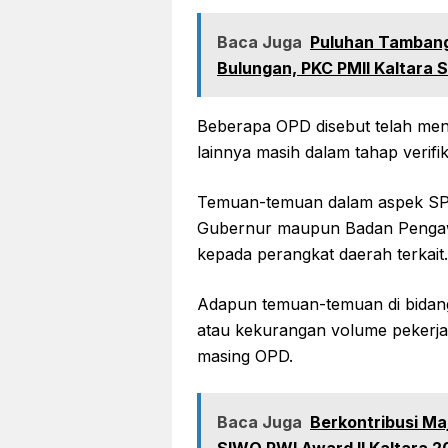
Baca Juga
Puluhan Tambang 
Bulungan, PKC PMII Kaltara S
Beberapa OPD disebut telah meny
lainnya masih dalam tahap verifik
Temuan-temuan dalam aspek SPI j
Gubernur maupun Badan Penga
kepada perangkat daerah terkait.
Adapun temuan-temuan di bidang
atau kekurangan volume pekerjaan
masing OPD.
Baca Juga
Berkontribusi M
SIWO PWI Award II Kaltara 2