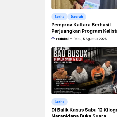
Berita
Daerah
Pemprov Kaltara Berhasil
Perjuangkan Program Kelist
Rp471 Miliar dari Pemerinta
redaksi
Rabu, 5 Agustus 2026
Pusat
Berita
Di Balik Kasus Sabu 12 Kilo
Narapidana Buka Suara,