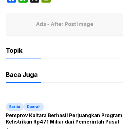
a
h
ri
c
at
nt
e
s
Fr
Ads - After Post Image
b
A
ie
o
p
n
Topik
o
p
dl
k
y
Baca Juga
Berita
Daerah
Pemprov Kaltara Berhasil Perjuangkan Program
Kelistrikan Rp471 Miliar dari Pemerintah Pusat