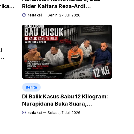
rikan
Rider Kaltara Reza-Ardi
h
menuntaskan tantangan ekstrem
redaksi
Senin, 27 Juli 2026
Audax Malang 300 KM
i
Berita
Di Balik Kasus Sabu 12 Kilogram:
Narapidana Buka Suara,
“Mengapa Hanya Saya yang
redaksi
Selasa, 7 Juli 2026
Dipecat dan Dipidana?