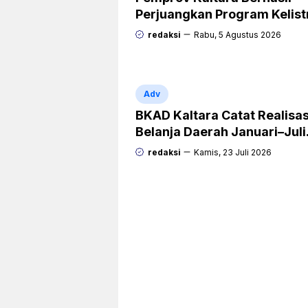
Perjuangkan Program Kelist
Rp471 Miliar dari Pemerinta
redaksi
Rabu, 5 Agustus 2026
Pusat
Adv
BKAD Kaltara Catat Realisas
Belanja Daerah Januari–Juli
Capai 38,9 Persen
redaksi
Kamis, 23 Juli 2026