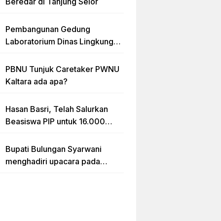
Beredar di Tanjung Selor
Pembangunan Gedung
Laboratorium Dinas Lingkungan
Hidup Kaltara Diduga Tidak
sesuai RAB
PBNU Tunjuk Caretaker PWNU
Kaltara ada apa?
Hasan Basri, Telah Salurkan
Beasiswa PIP untuk 16.000
lebih Siswa di Kalimantan Utara
Bupati Bulungan Syarwani
menghadiri upacara pada
puncak peringatan Hari Ulang
Tahun (HUT) Provinsi
Kalimantan Utara (Kaltara) Ke-
11