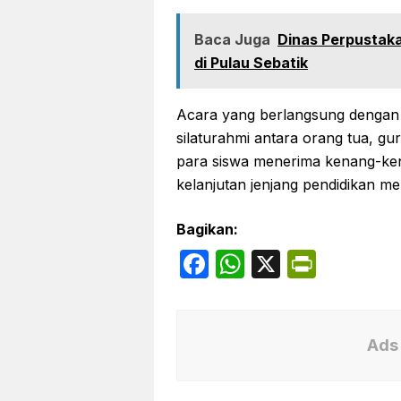
Baca Juga
Dinas Perpustaka
di Pulau Sebatik
Acara yang berlangsung dengan 
silaturahmi antara orang tua, gu
para siswa menerima kenang-kena
kelanjutan jenjang pendidikan me
Bagikan:
F
W
X
P
a
h
ri
c
at
nt
e
s
Fr
Ads 
b
A
ie