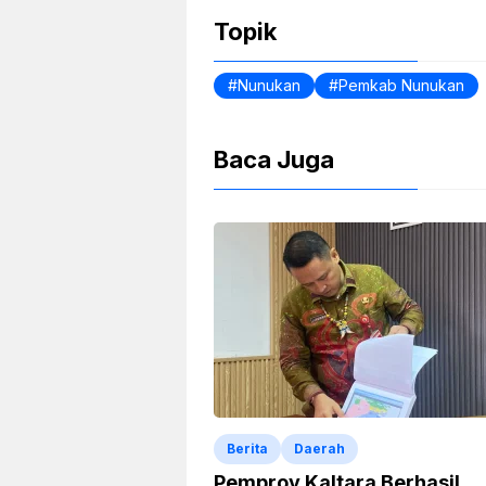
o
p
n
Topik
o
p
dl
k
y
Nunukan
Pemkab Nunukan
Baca Juga
Berita
Daerah
Pemprov Kaltara Berhasil