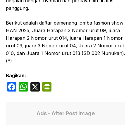
berjalan dengan nyaman dan percaya diri di atas
panggung.
Berikut adalah daftar pemenang lomba fashion show
HAN 2025, Juara Harapan 3 Nomor urut 09, juara
Harapan 2 Nomor urut 014, juara Harapan 1 Nomor
urut 03, juara 3 Nomor urut 04, Juara 2 Nomor urut
010, dan Juara 1 Nomor urut 013 (SD 002 Nunukan).
(*)
Bagikan:
F
W
X
P
a
h
ri
c
at
nt
e
s
Fr
Ads - After Post Image
b
A
ie