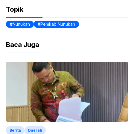
o
p
n
Topik
o
p
dl
k
y
Nunukan
Pemkab Nunukan
Baca Juga
Berita
Daerah