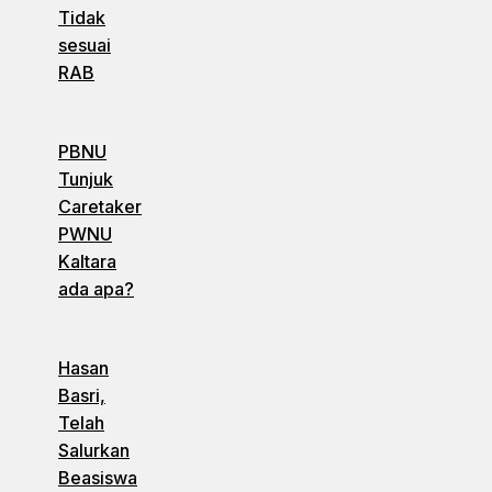
Tidak
sesuai
RAB
PBNU
Tunjuk
Caretaker
PWNU
Kaltara
ada apa?
Hasan
Basri,
Telah
Salurkan
Beasiswa