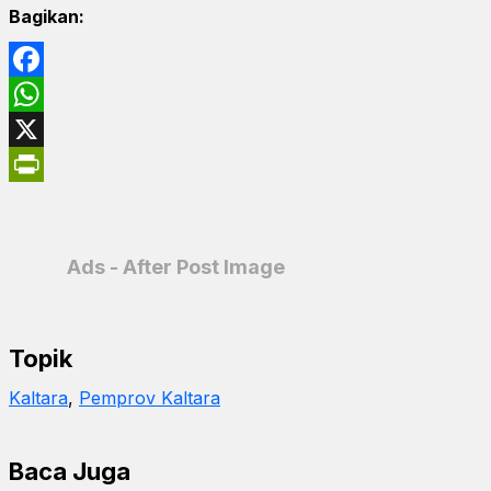
Bagikan:
Facebook
WhatsApp
X
PrintFriendly
Ads - After Post Image
Topik
Kaltara
, 
Pemprov Kaltara
Baca Juga