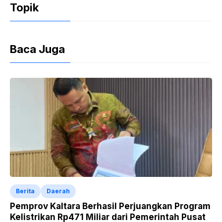
Topik
o
p
dl
k
y
Baca Juga
Berita
Daerah
Pemprov Kaltara Berhasil Perjuangkan Program
Kelistrikan Rp471 Miliar dari Pemerintah Pusat