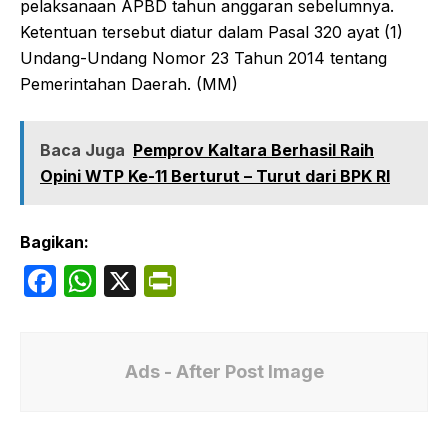
pelaksanaan APBD tahun anggaran sebelumnya.
Ketentuan tersebut diatur dalam Pasal 320 ayat (1)
Undang-Undang Nomor 23 Tahun 2014 tentang
Pemerintahan Daerah. (MM)
Baca Juga
Pemprov Kaltara Berhasil Raih
Opini WTP Ke-11 Berturut – Turut dari BPK RI
Bagikan:
F
W
X
P
a
h
ri
c
at
nt
e
s
Fr
Ads - After Post Image
b
A
ie
o
p
n