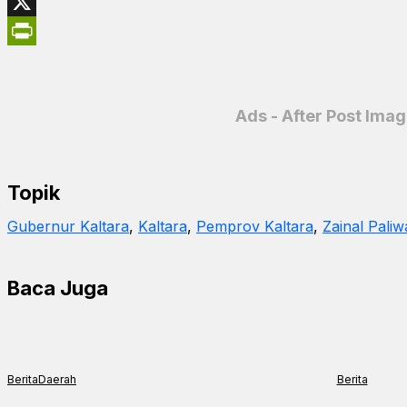
WhatsApp
X
PrintFriendly
Ads - After Post Ima
Topik
Gubernur Kaltara
, 
Kaltara
, 
Pemprov Kaltara
, 
Zainal Pali
Baca Juga
Berita
Daerah
Berita