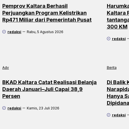
Pemprov Kaltara Berhasil
Harumka
Perjuangkan Program Kelistrikan
Kaltara
Rp471 Miliar dari Pemerintah Pusat
tantang
300 KM
redaksi
Rabu, 5 Agustus 2026
redaksi
Adv
Berita
BKAD Kaltara Catat Realisasi Belanja
Di Balik
Daerah Januari–Juli Capai 38,9
Narapid
Persen
Hanya S
Dipidan
redaksi
Kamis, 23 Juli 2026
redaksi