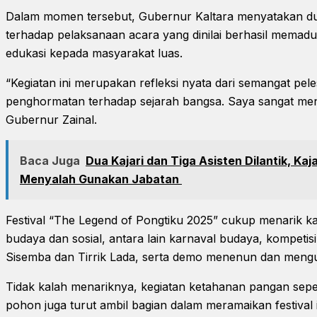
Dalam momen tersebut, Gubernur Kaltara menyatakan du
terhadap pelaksanaan acara yang dinilai berhasil memad
edukasi kepada masyarakat luas.
“Kegiatan ini merupakan refleksi nyata dari semangat pel
penghormatan terhadap sejarah bangsa. Saya sangat mengap
Gubernur Zainal.
Baca Juga
Dua Kajari dan Tiga Asisten Dilantik, Kaj
Menyalah Gunakan Jabatan
Festival “The Legend of Pongtiku 2025” cukup menarik k
budaya dan sosial, antara lain karnaval budaya, kompetis
Sisemba dan Tirrik Lada, serta demo menenun dan mengu
Tidak kalah menariknya, kegiatan ketahanan pangan seper
pohon juga turut ambil bagian dalam meramaikan festival