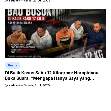
redaksi
Kamis, 23 Juli 2026
Berita
Di Balik Kasus Sabu 12 Kilogram: Narapidana
Buka Suara, “Mengapa Hanya Saya yang
Dipecat dan Dipidana?
redaksi
Selasa, 7 Juli 2026