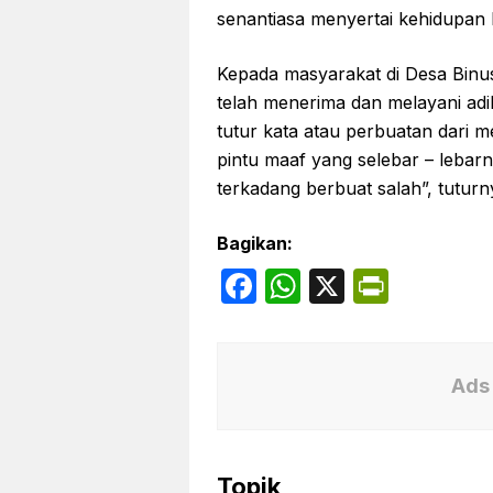
senantiasa menyertai kehidupan 
Kepada masyarakat di Desa Binu
telah menerima dan melayani adik
tutur kata atau perbuatan dari
pintu maaf yang selebar – lebar
terkadang berbuat salah”, tutu
Bagikan:
F
W
X
P
a
h
ri
c
at
nt
e
s
Fr
Ads 
b
A
ie
o
p
n
Topik