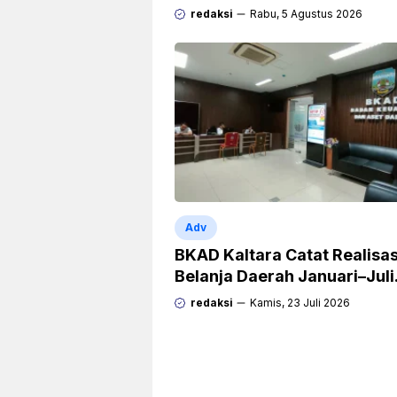
Rp471 Miliar dari Pemerinta
redaksi
Rabu, 5 Agustus 2026
Pusat
Adv
BKAD Kaltara Catat Realisas
Belanja Daerah Januari–Juli
Capai 38,9 Persen
redaksi
Kamis, 23 Juli 2026