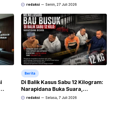
h
menuntaskan tantangan ekstrem
redaksi
Senin, 27 Juli 2026
Audax Malang 300 KM
Berita
i
Di Balik Kasus Sabu 12 Kilogram:
Narapidana Buka Suara,
“Mengapa Hanya Saya yang
redaksi
Selasa, 7 Juli 2026
Dipecat dan Dipidana?