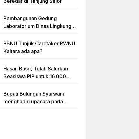
Beredar di Tanjung Selor
Pembangunan Gedung
Laboratorium Dinas Lingkungan
Hidup Kaltara Diduga Tidak
sesuai RAB
PBNU Tunjuk Caretaker PWNU
Kaltara ada apa?
Hasan Basri, Telah Salurkan
Beasiswa PIP untuk 16.000
lebih Siswa di Kalimantan Utara
Bupati Bulungan Syarwani
menghadiri upacara pada
puncak peringatan Hari Ulang
Tahun (HUT) Provinsi
Kalimantan Utara (Kaltara) Ke-
11