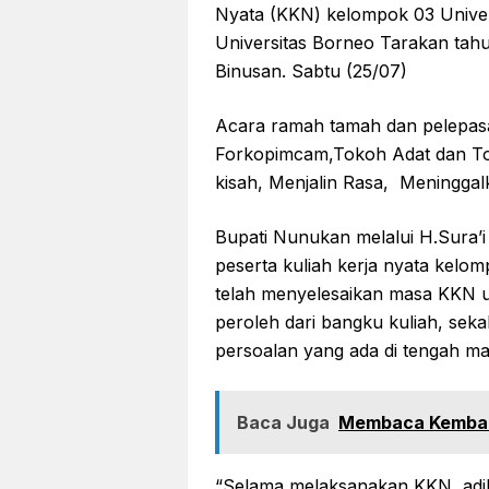
Nyata (KKN) kelompok 03 Unive
Universitas Borneo Tarakan tah
Binusan. Sabtu (25/07)
Acara ramah tamah dan pelepasan
Forkopimcam,Tokoh Adat dan T
kisah, Menjalin Rasa, Meningga
Bupati Nunukan melalui H.Sura’i 
peserta kuliah kerja nyata kelo
telah menyelesaikan masa KKN u
peroleh dari bangku kuliah, sek
persoalan yang ada di tengah ma
Baca Juga
Membaca Kembali
“Selama melaksanakan KKN, adik –