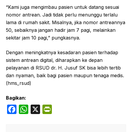
“Kami juga mengimbau pasien untuk datang sesuai
nomor antrean. Jadi tidak perlu menunggu terlalu
lama di rumah sakit. Misalnya, jika nomor antreannya
50, sebaiknya jangan hadir jam 7 pagi, melainkan
sekitar jam 10 pagi,” pungkasnya.
Dengan meningkatnya kesadaran pasien terhadap
sistem antrean digital, diharapkan ke depan
pelayanan di RSUD dr. H. Jusuf SK bisa lebih tertib
dan nyaman, baik bagi pasien maupun tenaga medis.
(hms_rsud)
Bagikan:
F
W
X
P
a
h
ri
c
at
nt