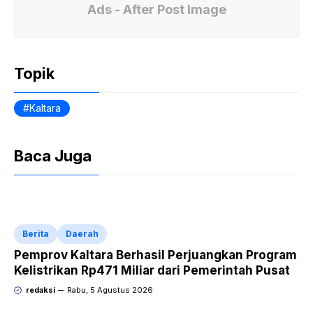
e
s
Fr
Ads - After Post Image
b
A
ie
o
p
n
Topik
o
p
dl
k
y
Kaltara
Baca Juga
Berita
Daerah
Pemprov Kaltara Berhasil Perjuangkan Program
Kelistrikan Rp471 Miliar dari Pemerintah Pusat
redaksi
Rabu, 5 Agustus 2026