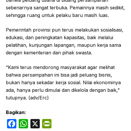
bahwa peluang usaha di bidang persampahan
sebenarnya sangat terbuka. Pemainnya masih sedikit,
sehingga ruang untuk pelaku baru masih luas.
Pemerintah provinsi pun terus melakukan sosialisasi,
edukasi, dan peningkatan kapasitas, baik melalui
pelatihan, kunjungan lapangan, maupun kerja sama
dengan kementerian dan pihak swasta.
“Kami terus mendorong masyarakat agar melihat
bahwa persampahan ini bisa jadi peluang bisnis,
bukan hanya sekadar kerja sosial. Nilai ekonominya
ada, hanya perlu dimulai dan dikelola dengan baik,”
tutupnya. (adv/Erc)
Bagikan:
F
W
X
P