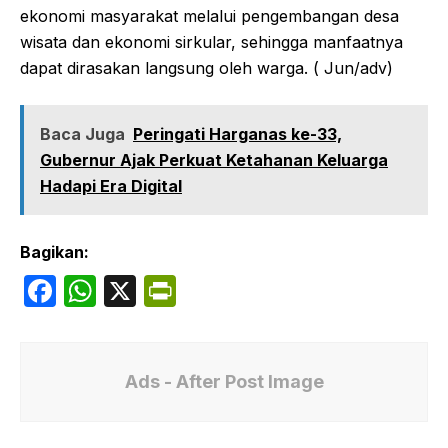
ekonomi masyarakat melalui pengembangan desa
wisata dan ekonomi sirkular, sehingga manfaatnya
dapat dirasakan langsung oleh warga. ( Jun/adv)
Baca Juga
Peringati Harganas ke-33,
Gubernur Ajak Perkuat Ketahanan Keluarga
Hadapi Era Digital
Bagikan:
F
W
X
P
a
h
ri
c
at
nt
e
s
Fr
Ads - After Post Image
b
A
ie