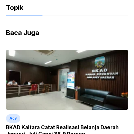
o
p
n
Topik
o
p
dl
k
y
Baca Juga
Adv
BKAD Kaltara Catat Realisasi Belanja Daerah
Januari–Juli Capai 38,9 Persen