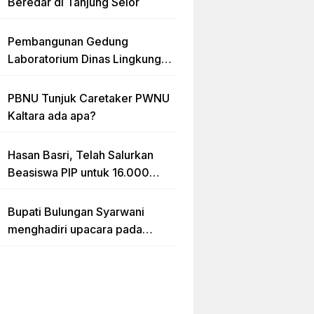
Beredar di Tanjung Selor
Pembangunan Gedung
Laboratorium Dinas Lingkungan
Hidup Kaltara Diduga Tidak
sesuai RAB
PBNU Tunjuk Caretaker PWNU
Kaltara ada apa?
Hasan Basri, Telah Salurkan
Beasiswa PIP untuk 16.000
lebih Siswa di Kalimantan Utara
Bupati Bulungan Syarwani
menghadiri upacara pada
puncak peringatan Hari Ulang
Tahun (HUT) Provinsi
Kalimantan Utara (Kaltara) Ke-
11