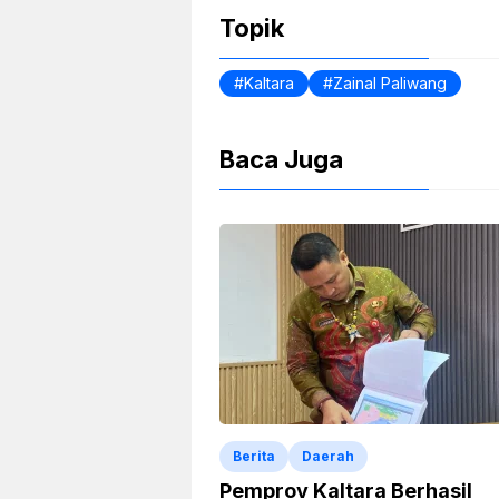
o
p
n
Topik
o
p
dl
k
y
Kaltara
Zainal Paliwang
Baca Juga
Berita
Daerah
Pemprov Kaltara Berhasil