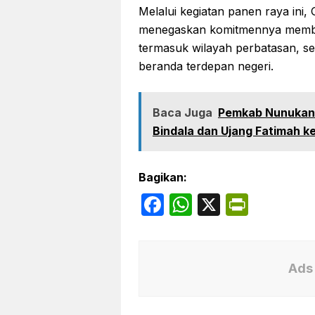
Melalui kegiatan panen raya ini,
menegaskan komitmennya memba
termasuk wilayah perbatasan, seb
beranda terdepan negeri.
Baca Juga
Pemkab Nunukan 
Bindala dan Ujang Fatimah k
Bagikan:
F
W
X
P
a
h
ri
c
at
nt
e
s
Fr
Ads 
b
A
ie