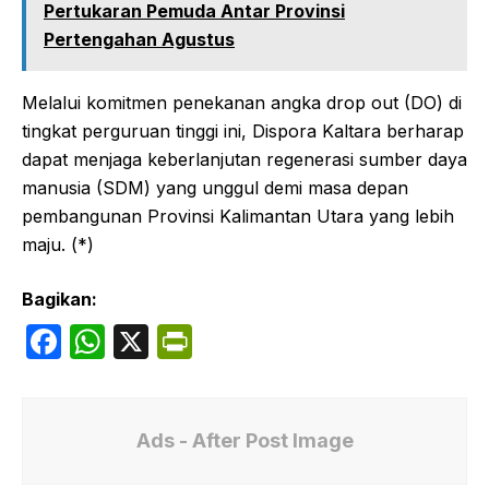
Pertukaran Pemuda Antar Provinsi
Pertengahan Agustus
Melalui komitmen penekanan angka drop out (DO) di
tingkat perguruan tinggi ini, Dispora Kaltara berharap
dapat menjaga keberlanjutan regenerasi sumber daya
manusia (SDM) yang unggul demi masa depan
pembangunan Provinsi Kalimantan Utara yang lebih
maju. (*)
Bagikan:
F
W
X
P
a
h
ri
c
at
nt
e
s
Fr
Ads - After Post Image
b
A
ie