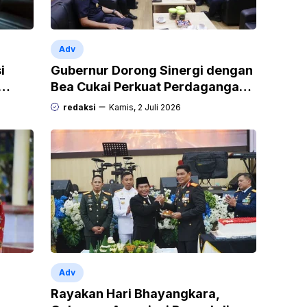
Adv
i
Gubernur Dorong Sinergi dengan
Bea Cukai Perkuat Perdagangan
di Perbatasan dan Ekspor UMKM
redaksi
Kamis, 2 Juli 2026
Adv
Rayakan Hari Bhayangkara,