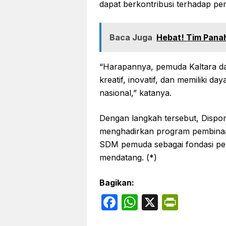
dapat berkontribusi terhadap p
Baca Juga
Hebat! Tim Panah
“Harapannya, pemuda Kaltara da
kreatif, inovatif, dan memiliki da
nasional,” katanya.
Dengan langkah tersebut, Dispo
menghadirkan program pembinaan
SDM pemuda sebagai fondasi pe
mendatang. (*)
Bagikan:
F
W
X
P
a
h
ri