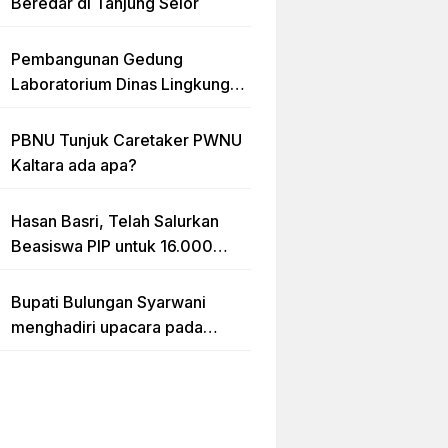
Beredar di Tanjung Selor
Pembangunan Gedung
Laboratorium Dinas Lingkungan
Hidup Kaltara Diduga Tidak
sesuai RAB
PBNU Tunjuk Caretaker PWNU
Kaltara ada apa?
Hasan Basri, Telah Salurkan
Beasiswa PIP untuk 16.000
lebih Siswa di Kalimantan Utara
Bupati Bulungan Syarwani
menghadiri upacara pada
puncak peringatan Hari Ulang
Tahun (HUT) Provinsi
Kalimantan Utara (Kaltara) Ke-
11