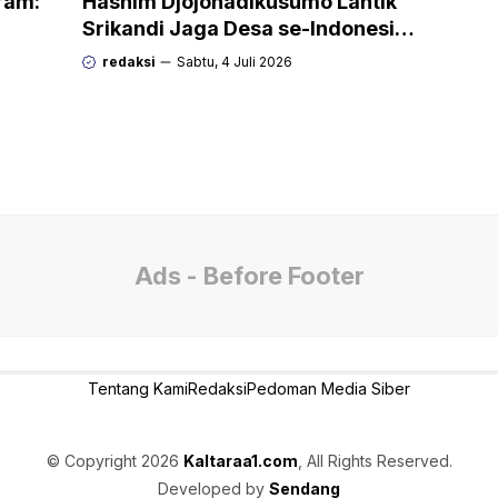
gram:
Hashim Djojohadikusumo Lantik
Srikandi Jaga Desa se-Indonesia,
g
Perempuan Siap Kawal Program
redaksi
Sabtu, 4 Juli 2026
Strategis Prabowo
Ads - Before Footer
Tentang Kami
Redaksi
Pedoman Media Siber
© Copyright 2026
Kaltaraa1.com
, All Rights Reserved.
Developed by
Sendang