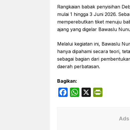
Rangkaian babak penyisihan Deb
mulai 1 hingga 3 Juni 2026. Seb
memperebutkan tiket menuju bab
ajang yang digelar Bawaslu Nunu
Melalui kegiatan ini, Bawaslu N
hanya dipahami secara teori, teta
sebagai bagian dari pembentukan
daerah perbatasan.
Bagikan:
F
W
X
P
a
h
ri
c
at
nt
e
s
Fr
Ads 
b
A
ie