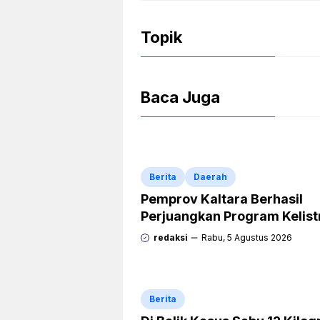
o
p
n
Topik
o
p
dl
k
y
Baca Juga
Berita
Daerah
Pemprov Kaltara Berhasil
Perjuangkan Program Kelist
Rp471 Miliar dari Pemerinta
redaksi
Rabu, 5 Agustus 2026
Pusat
Berita