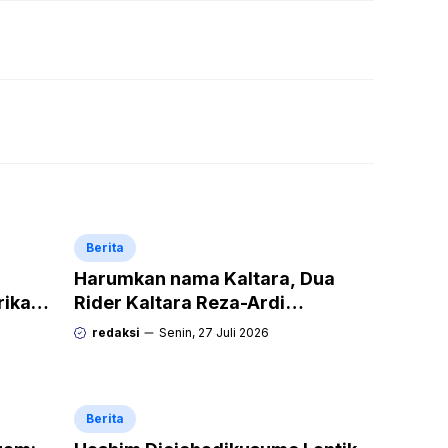
Berita
Harumkan nama Kaltara, Dua
rikan
Rider Kaltara Reza-Ardi
h
menuntaskan tantangan ekstrem
redaksi
Senin, 27 Juli 2026
Audax Malang 300 KM
Berita