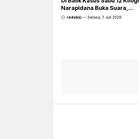
Di Balik Kasus Sabu 12 Kilo
Narapidana Buka Suara,
“Mengapa Hanya Saya yan
redaksi
Selasa, 7 Juli 2026
Dipecat dan Dipidana?