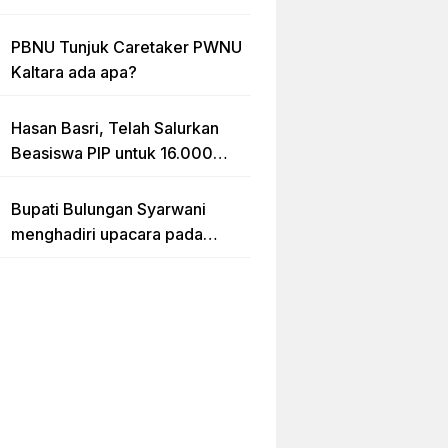
Hidup Kaltara Diduga Tidak
sesuai RAB
PBNU Tunjuk Caretaker PWNU
Kaltara ada apa?
Hasan Basri, Telah Salurkan
Beasiswa PIP untuk 16.000
lebih Siswa di Kalimantan Utara
Bupati Bulungan Syarwani
menghadiri upacara pada
puncak peringatan Hari Ulang
Tahun (HUT) Provinsi
Kalimantan Utara (Kaltara) Ke-
11