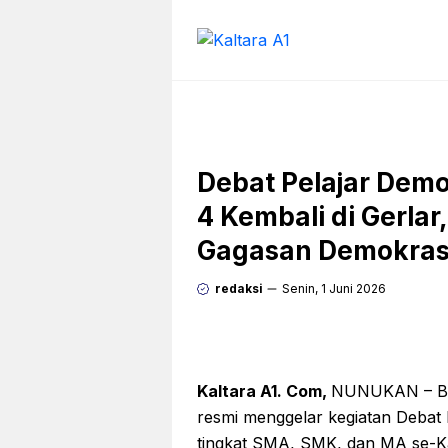
Langsung
ke
isi
Debat Pelajar Dem
4 Kembali di Gerlar
Gagasan Demokrasi
redaksi
Senin, 1 Juni 2026
Kaltara A1. Com,
NUNUKAN – Ba
resmi menggelar kegiatan Debat 
tingkat SMA, SMK, dan MA se-K