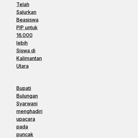
Telah
Salurkan
Beasiswa
PIP untuk
16.000
lebih
Siswa di
Kalimantan
Utara
Bupati
Bulungan
Syarwani
menghadiri
upacara
pada
puncak