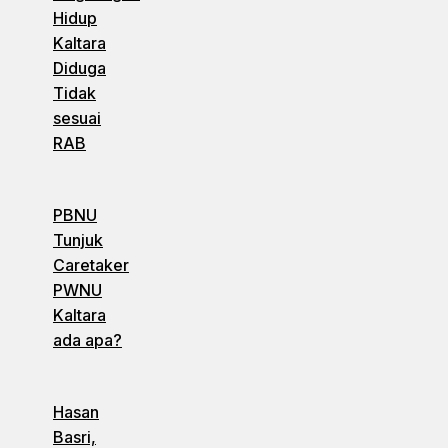
Hidup
Kaltara
Diduga
Tidak
sesuai
RAB
PBNU
Tunjuk
Caretaker
PWNU
Kaltara
ada apa?
Hasan
Basri,