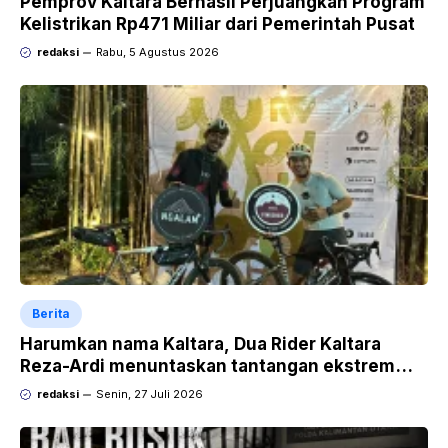
Pemprov Kaltara Berhasil Perjuangkan Program
Kelistrikan Rp471 Miliar dari Pemerintah Pusat
redaksi
Rabu, 5 Agustus 2026
Berita
Harumkan nama Kaltara, Dua Rider Kaltara
Reza-Ardi menuntaskan tantangan ekstrem
Audax Malang 300 KM
redaksi
Senin, 27 Juli 2026