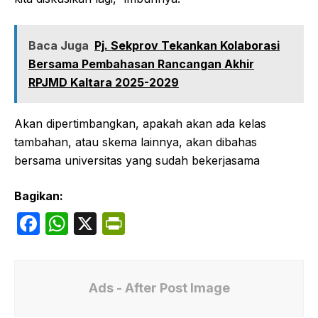
Baca Juga
Pj. Sekprov Tekankan Kolaborasi
Bersama Pembahasan Rancangan Akhir
RPJMD Kaltara 2025-2029
Akan dipertimbangkan, apakah akan ada kelas
tambahan, atau skema lainnya, akan dibahas
bersama universitas yang sudah bekerjasama
Bagikan:
F
W
X
P
a
h
ri
c
at
nt
e
s
Fr
Ads - After Post Image
b
A
ie