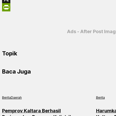
X
PrintFriendly
Ads - After Post Ima
Topik
Baca Juga
Berita
Daerah
Berita
Pemprov Kaltara Berhasil
Harumka