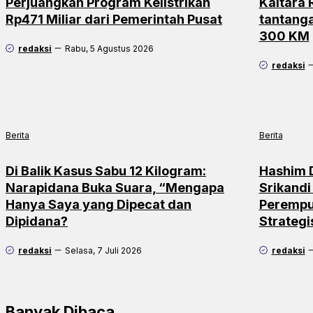
Perjuangkan Program Kelistrikan
Kaltara
Rp471 Miliar dari Pemerintah Pusat
tantang
300 KM
redaksi
Rabu, 5 Agustus 2026
redaksi
Berita
Berita
Di Balik Kasus Sabu 12 Kilogram:
Hashim 
Narapidana Buka Suara, “Mengapa
Srikandi
Hanya Saya yang Dipecat dan
Perempu
Dipidana?
Strateg
redaksi
Selasa, 7 Juli 2026
redaksi
Banyak Dibaca