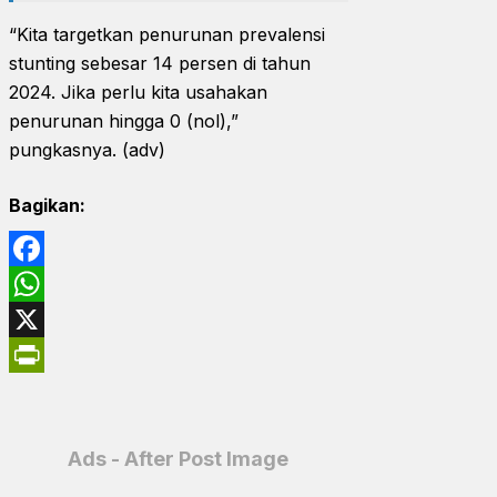
“Kita targetkan penurunan prevalensi
stunting sebesar 14 persen di tahun
2024. Jika perlu kita usahakan
penurunan hingga 0 (nol),”
pungkasnya. (adv)
Bagikan:
Facebook
WhatsApp
X
PrintFriendly
Ads - After Post Image