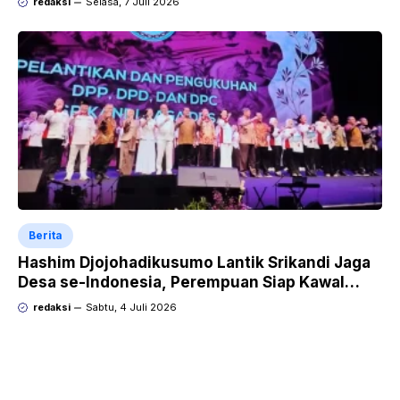
redaksi
Selasa, 7 Juli 2026
Berita
Hashim Djojohadikusumo Lantik Srikandi Jaga
Desa se-Indonesia, Perempuan Siap Kawal
Program Strategis Prabowo
redaksi
Sabtu, 4 Juli 2026