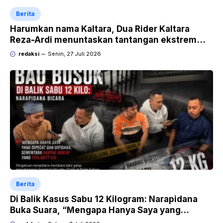
Berita
Harumkan nama Kaltara, Dua Rider Kaltara
Reza-Ardi menuntaskan tantangan ekstrem
Audax Malang 300 KM
redaksi
Senin, 27 Juli 2026
Berita
Di Balik Kasus Sabu 12 Kilogram: Narapidana
Buka Suara, “Mengapa Hanya Saya yang
Dipecat dan Dipidana?