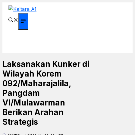
Langsung
ke
isi
Menu
Laksanakan Kunker di
Wilayah Korem
092/Maharajalila,
Pangdam
VI/Mulawarman
Berikan Arahan
Strategis
redaksi
Selasa, 21 Januari 2025