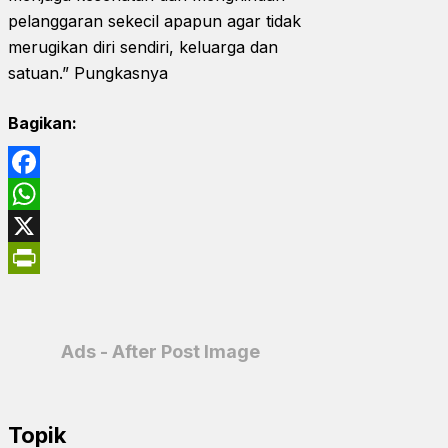
pelanggaran sekecil apapun agar tidak
merugikan diri sendiri, keluarga dan
satuan.” Pungkasnya
Bagikan:
Facebook
WhatsApp
X
PrintFriendly
Ads - After Post Image
Topik