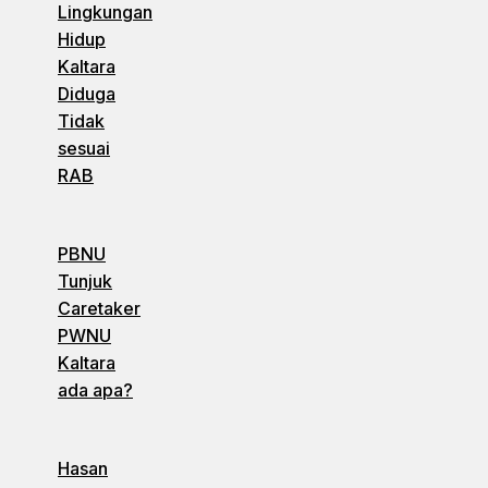
Lingkungan
Hidup
Kaltara
Diduga
Tidak
sesuai
RAB
PBNU
Tunjuk
Caretaker
PWNU
Kaltara
ada apa?
Hasan