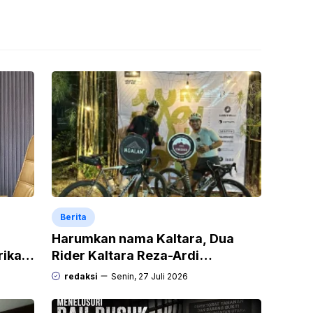
Berita
Harumkan nama Kaltara, Dua
rikan
Rider Kaltara Reza-Ardi
h
menuntaskan tantangan ekstrem
redaksi
Senin, 27 Juli 2026
Audax Malang 300 KM