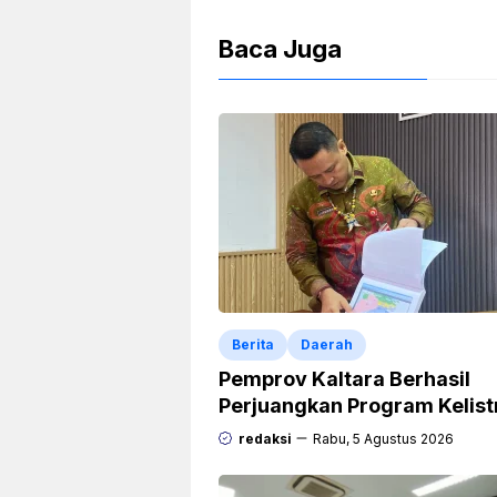
Baca Juga
Berita
Daerah
Pemprov Kaltara Berhasil
Perjuangkan Program Kelist
Rp471 Miliar dari Pemerinta
redaksi
Rabu, 5 Agustus 2026
Pusat