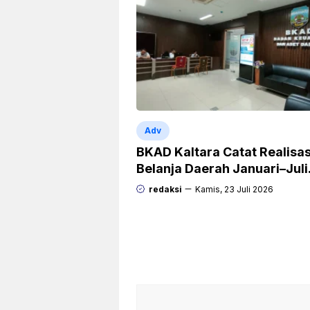
Adv
BKAD Kaltara Catat Realisas
Belanja Daerah Januari–Juli
Capai 38,9 Persen
redaksi
Kamis, 23 Juli 2026