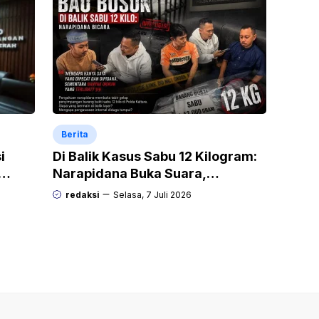
Berita
i
Di Balik Kasus Sabu 12 Kilogram:
Narapidana Buka Suara,
“Mengapa Hanya Saya yang
redaksi
Selasa, 7 Juli 2026
Dipecat dan Dipidana?