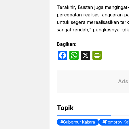
Terakhir, Bustan juga menginga
percepatan realisasi anggaran p
untuk segera merealisasikan ter
sangat rendah,” pungkasnya. (dk
Bagikan:
F
W
X
P
a
h
ri
c
at
nt
e
s
Fr
Ads 
b
A
ie
o
p
n
Topik
o
p
dl
k
y
Gubernur Kaltara
Pemprov Kal