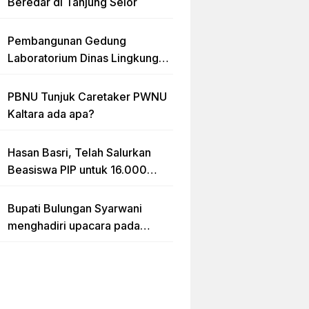
Beredar di Tanjung Selor
Pembangunan Gedung
Laboratorium Dinas Lingkungan
Hidup Kaltara Diduga Tidak
sesuai RAB
PBNU Tunjuk Caretaker PWNU
Kaltara ada apa?
Hasan Basri, Telah Salurkan
Beasiswa PIP untuk 16.000
lebih Siswa di Kalimantan Utara
Bupati Bulungan Syarwani
menghadiri upacara pada
puncak peringatan Hari Ulang
Tahun (HUT) Provinsi
Kalimantan Utara (Kaltara) Ke-
11