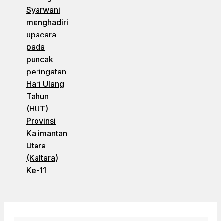
Syarwani
menghadiri
upacara
pada
puncak
peringatan
Hari Ulang
Tahun
(HUT)
Provinsi
Kalimantan
Utara
(Kaltara)
Ke-11