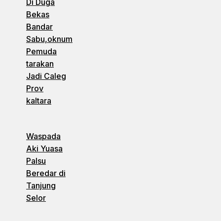
Di Duga
Bekas
Bandar
Sabu,oknum
Pemuda
tarakan
Jadi Caleg
Prov
kaltara
Waspada
Aki Yuasa
Palsu
Beredar di
Tanjung
Selor