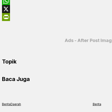
Facebook
WhatsApp
X
PrintFriendly
Ads - After Post Ima
Topik
Baca Juga
Berita
Daerah
Berita