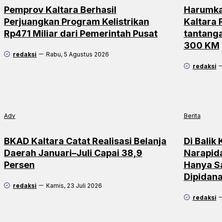
Pemprov Kaltara Berhasil
Harumka
Perjuangkan Program Kelistrikan
Kaltara
Rp471 Miliar dari Pemerintah Pusat
tantang
300 KM
redaksi
Rabu, 5 Agustus 2026
redaksi
Adv
Berita
BKAD Kaltara Catat Realisasi Belanja
Di Balik
Daerah Januari–Juli Capai 38,9
Narapid
Persen
Hanya S
Dipidan
redaksi
Kamis, 23 Juli 2026
redaksi