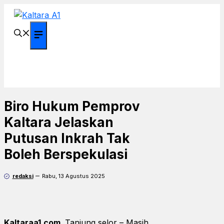
Langsung
ke
isi
Menu
Biro Hukum Pemprov
Kaltara Jelaskan
Putusan Inkrah Tak
Boleh Berspekulasi
redaksi
Rabu, 13 Agustus 2025
Kaltaraa1.com,
Tanjung selor – Masih