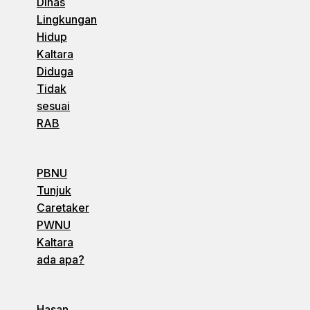
Dinas
Lingkungan
Hidup
Kaltara
Diduga
Tidak
sesuai
RAB
PBNU
Tunjuk
Caretaker
PWNU
Kaltara
ada apa?
Hasan