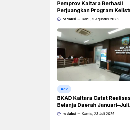
Pemprov Kaltara Berhasil
Perjuangkan Program Kelist
Rp471 Miliar dari Pemerinta
redaksi
Rabu, 5 Agustus 2026
Pusat
Adv
BKAD Kaltara Catat Realisas
Belanja Daerah Januari–Juli
Capai 38,9 Persen
redaksi
Kamis, 23 Juli 2026