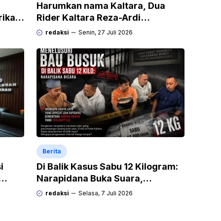
Harumkan nama Kaltara, Dua
rikan
Rider Kaltara Reza-Ardi
h
menuntaskan tantangan ekstrem
redaksi
Senin, 27 Juli 2026
Audax Malang 300 KM
Berita
i
Di Balik Kasus Sabu 12 Kilogram:
Narapidana Buka Suara,
“Mengapa Hanya Saya yang
redaksi
Selasa, 7 Juli 2026
Dipecat dan Dipidana?