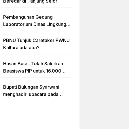
Beredar di Tanjung Selor
Pembangunan Gedung
Laboratorium Dinas Lingkungan
Hidup Kaltara Diduga Tidak
sesuai RAB
PBNU Tunjuk Caretaker PWNU
Kaltara ada apa?
Hasan Basri, Telah Salurkan
Beasiswa PIP untuk 16.000
lebih Siswa di Kalimantan Utara
Bupati Bulungan Syarwani
menghadiri upacara pada
puncak peringatan Hari Ulang
Tahun (HUT) Provinsi
Kalimantan Utara (Kaltara) Ke-
11