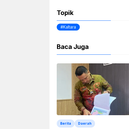
o
p
n
Topik
o
p
dl
k
y
Kaltara
Baca Juga
Berita
Daerah