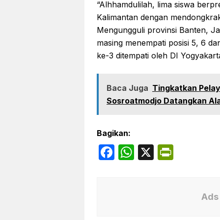
“Alhhamdulilah, lima siswa berp
Kalimantan dengan mendongkrak p
Mengungguli provinsi Banten, J
masing menempati posisi 5, 6 dan
ke-3 ditempati oleh DI Yogyakarta
Baca Juga
Tingkatkan Pela
Sosroatmodjo Datangkan Al
Bagikan:
F
W
X
P
a
h
ri
c
at
nt
e
s
Fr
Ads 
b
A
ie