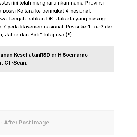
restasi ini telah mengharumkan nama Provinsi
osisi Kaltara ke peringkat 4 nasional.
awa Tengah bahkan DKI Jakarta yang masing-
 7 pada klasemen nasional. Posisi ke-1, ke-2 dan
, Jabar dan Bali,” tutupnya.(*)
yanan KesehatanRSD dr H Soemarno
at CT-Scan,
- After Post Image