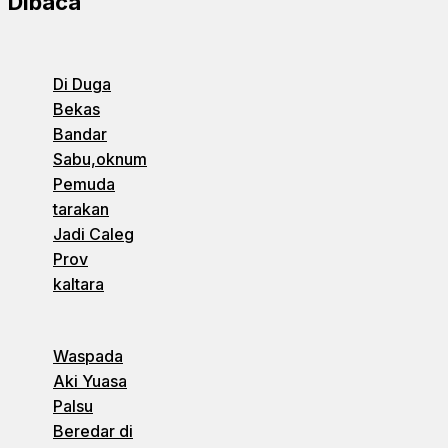
Dibaca
Di Duga
Bekas
Bandar
Sabu,oknum
Pemuda
tarakan
Jadi Caleg
Prov
kaltara
Waspada
Aki Yuasa
Palsu
Beredar di