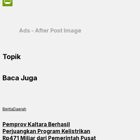
X
PrintFriendly
Ads - After Post Image
Topik
Baca Juga
Berita
Daerah
Pemprov Kaltara Berhasil
Perjuangkan Program Kelistrikan
Rp471 Miliar dari Pemerintah Pusat