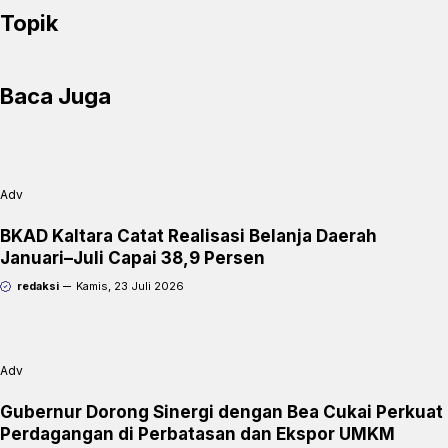
k
p
t
Topik
p
F
r
Baca Juga
i
e
n
Adv
d
l
BKAD Kaltara Catat Realisasi Belanja Daerah
Januari–Juli Capai 38,9 Persen
y
redaksi
Kamis, 23 Juli 2026
Adv
Gubernur Dorong Sinergi dengan Bea Cukai Perkuat
Perdagangan di Perbatasan dan Ekspor UMKM