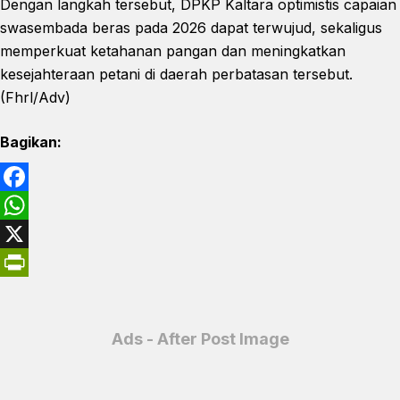
Dengan langkah tersebut, DPKP Kaltara optimistis capaian
swasembada beras pada 2026 dapat terwujud, sekaligus
memperkuat ketahanan pangan dan meningkatkan
kesejahteraan petani di daerah perbatasan tersebut.
(Fhrl/Adv)
Bagikan:
F
a
W
c
h
X
e
a
P
b
t
r
Ads - After Post Image
o
s
i
o
A
n