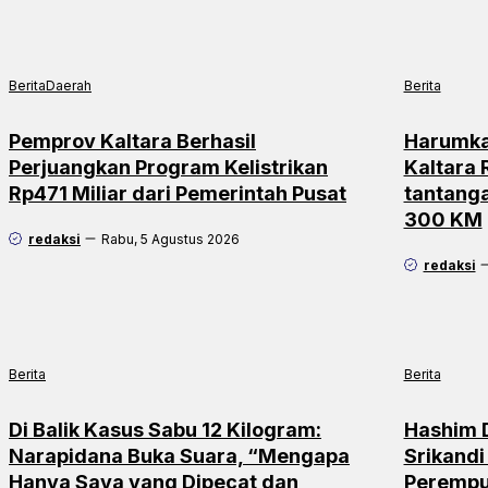
Berita
Daerah
Berita
Pemprov Kaltara Berhasil
Harumka
Perjuangkan Program Kelistrikan
Kaltara
Rp471 Miliar dari Pemerintah Pusat
tantang
300 KM
redaksi
Rabu, 5 Agustus 2026
redaksi
Berita
Berita
Di Balik Kasus Sabu 12 Kilogram:
Hashim 
Narapidana Buka Suara, “Mengapa
Srikandi
Hanya Saya yang Dipecat dan
Perempu