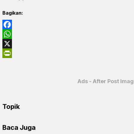
Bagikan:
Facebook
WhatsApp
X
PrintFriendly
Ads - After Post Ima
Topik
Baca Juga