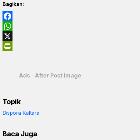
Bagikan:
Facebook
WhatsApp
X
PrintFriendly
Ads - After Post Image
Topik
Dispora Kaltara
Baca Juga