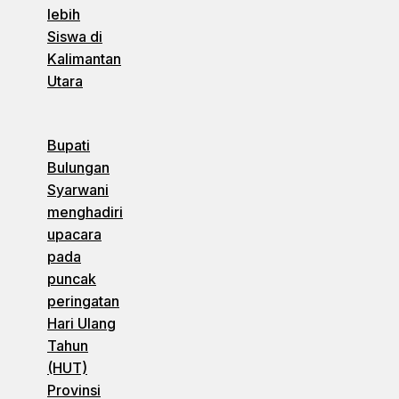
lebih
Siswa di
Kalimantan
Utara
Bupati
Bulungan
Syarwani
menghadiri
upacara
pada
puncak
peringatan
Hari Ulang
Tahun
(HUT)
Provinsi