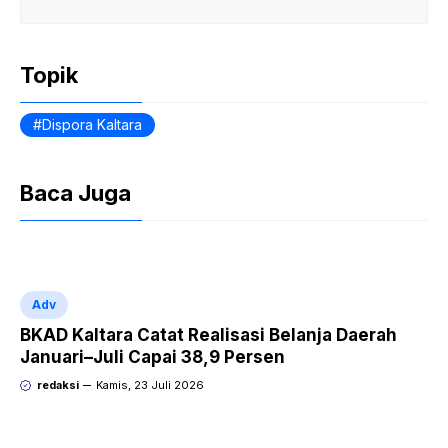
b
A
ie
o
p
n
Topik
o
p
dl
k
y
Dispora Kaltara
Baca Juga
Adv
BKAD Kaltara Catat Realisasi Belanja Daerah
Januari–Juli Capai 38,9 Persen
redaksi
Kamis, 23 Juli 2026