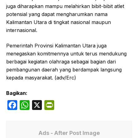
juga diharapkan mampu melahirkan bibit-bibit atlet
potensial yang dapat mengharumkan nama
Kalimantan Utara di tingkat nasional maupun
internasional.
Pemerintah Provinsi Kalimantan Utara juga
menegaskan komitmennya untuk terus mendukung
berbagai kegiatan olahraga sebagai bagian dari
pembangunan daerah yang berdampak langsung
kepada masyarakat. (adv/Erc)
Bagikan:
F
W
X
P
a
h
ri
c
at
nt
e
s
Fr
Ads - After Post Image