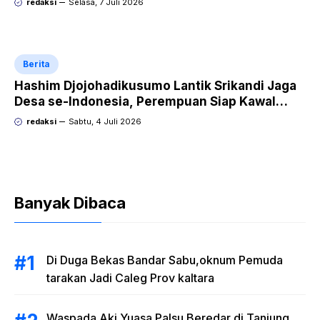
redaksi
Selasa, 7 Juli 2026
Berita
Hashim Djojohadikusumo Lantik Srikandi Jaga
Desa se-Indonesia, Perempuan Siap Kawal
Program Strategis Prabowo
redaksi
Sabtu, 4 Juli 2026
Banyak Dibaca
Di Duga Bekas Bandar Sabu,oknum Pemuda
tarakan Jadi Caleg Prov kaltara
Waspada Aki Yuasa Palsu Beredar di Tanjung