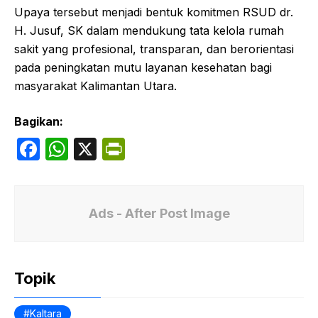
Upaya tersebut menjadi bentuk komitmen RSUD dr.
H. Jusuf, SK dalam mendukung tata kelola rumah
sakit yang profesional, transparan, dan berorientasi
pada peningkatan mutu layanan kesehatan bagi
masyarakat Kalimantan Utara.
Bagikan:
F
W
X
P
a
h
ri
c
at
nt
e
s
Fr
Ads - After Post Image
b
A
ie
o
p
n
Topik
o
p
dl
k
y
Kaltara